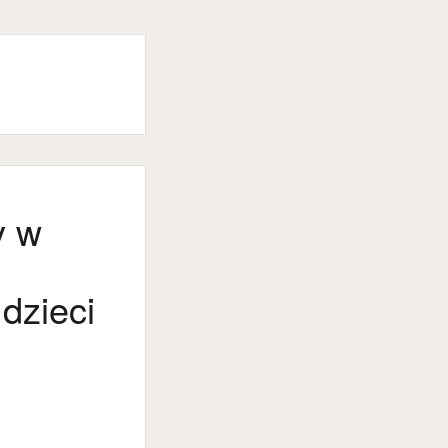
y w
dzieci