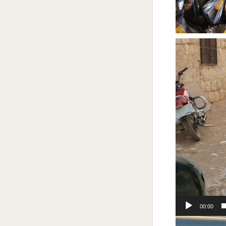
Odtwarzacz
video
00:00
Odtwarzacz