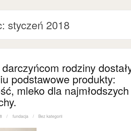
c:
styczeń 2018
i darczyńcom rodziny dostał
niu podstawowe produkty:
ść, mleko dla najmłodszych 
chy.
18
fundacja
Bez kategorii