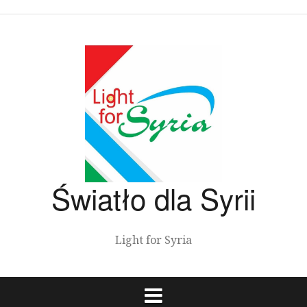
Przeskocz
do
treści
Światło dla Syrii
Light for Syria