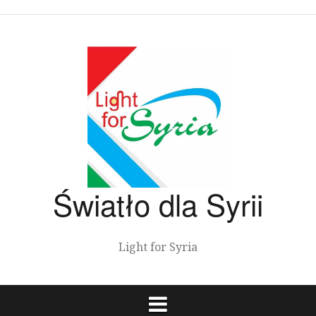
Przeskocz
do
treści
Światło dla Syrii
Light for Syria