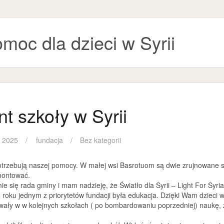
moc dla dzieci w Syrii
t szkoły w Syrii
a 2025
fundacja
Bez kategorii
 potrzebują naszej pomocy. W małej wsi Basrotuom są dwie zrujnowane
montować.
 się rada gminy i mam nadzieję, że Światło dla Syrii – Light For Syri
 roku jednym z priorytetów fundacji była edukacja. Dzięki Wam dzieci 
wały w w kolejnych szkołach ( po bombardowaniu poprzedniej) naukę, 