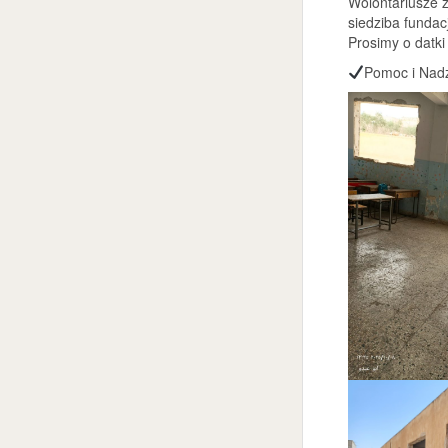
Wolontariusze zr
siedziba fundac
Prosimy o datki
Pomoc i Nadz