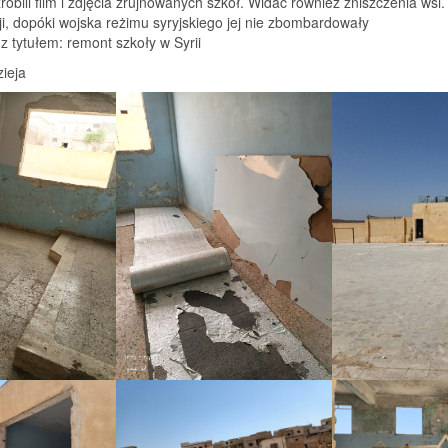
obili film i zdjęcia zrujnowanych szkół. Widać również zniszczenia wsi.
ji, dopóki wojska reżimu syryjskiego jej nie zbombardowały
 z tytułem: remont szkoły w Syrii
ieja