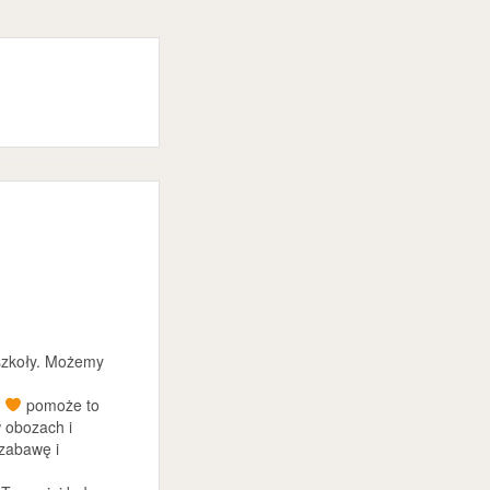
 szkoły. Możemy
a
pomoże to
w obozach i
zabawę i