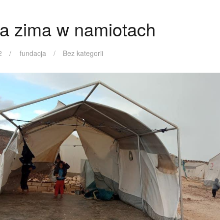
na zima w namiotach
2
fundacja
Bez kategorii