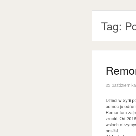
Tag:
Po
Remon
23 październik
Dzieci w Syrii
pomóc je odre
Remontem zajmie
zrobić. Od 2016
wsiach otrzymy
posiłki.