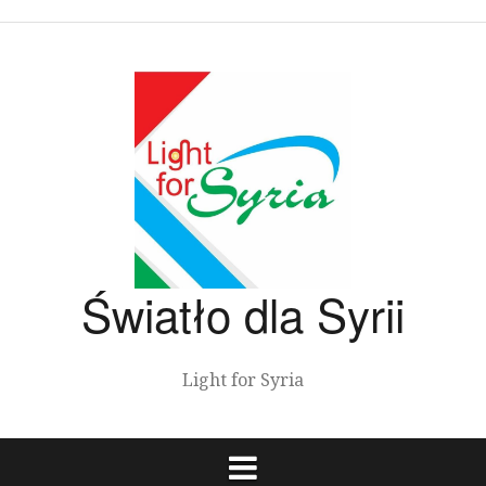
Przeskocz
do
treści
Światło dla Syrii
Light for Syria