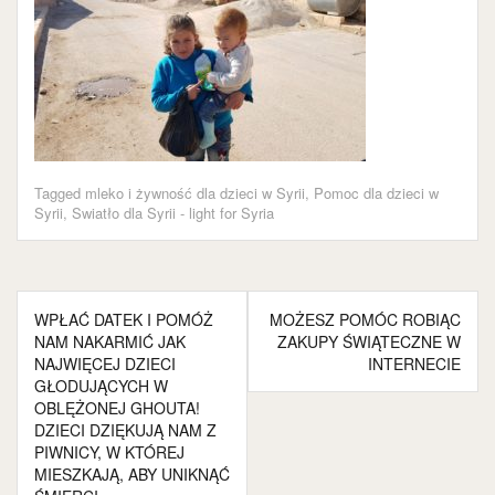
Tagged
mleko i żywność dla dzieci w Syrii
,
Pomoc dla dzieci w
Syrii
,
Swiatło dla Syrii - light for Syria
Nawigacja
WPŁAĆ DATEK I POMÓŻ
MOŻESZ POMÓC ROBIĄC
wpisu
NAM NAKARMIĆ JAK
ZAKUPY ŚWIĄTECZNE W
NAJWIĘCEJ DZIECI
INTERNECIE
GŁODUJĄCYCH W
OBLĘŻONEJ GHOUTA!
DZIECI DZIĘKUJĄ NAM Z
PIWNICY, W KTÓREJ
MIESZKAJĄ, ABY UNIKNĄĆ