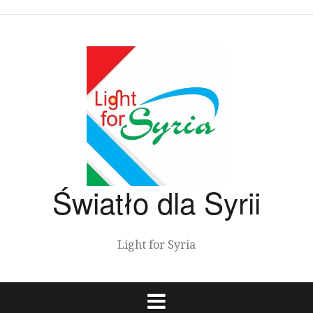
Przeskocz
do
treści
Światło dla Syrii
Light for Syria