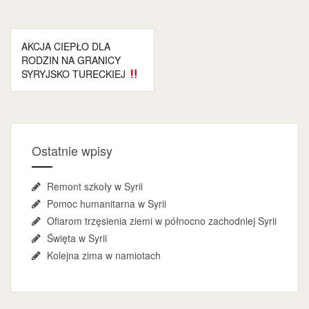
Nawigacja
AKCJA CIEPŁO DLA
wpisu
RODZIN NA GRANICY
SYRYJSKO TURECKIEJ
Ostatnie wpisy
Remont szkoły w Syrii
Pomoc humanitarna w Syrii
Ofiarom trzęsienia ziemi w północno zachodniej Syrii
Święta w Syrii
Kolejna zima w namiotach