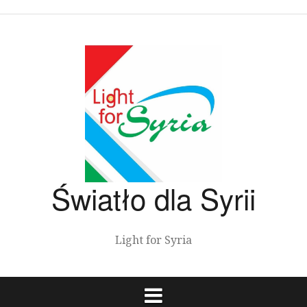
Przeskocz
do
treści
Światło dla Syrii
Light for Syria