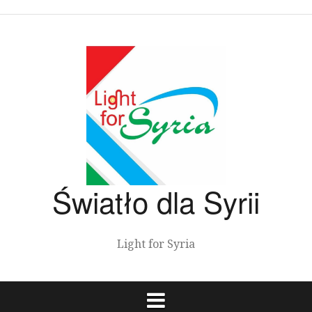
Przeskocz
do
treści
Światło dla Syrii
Light for Syria