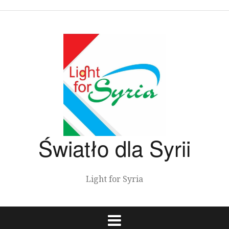
Przeskocz
do
treści
Światło dla Syrii
Light for Syria