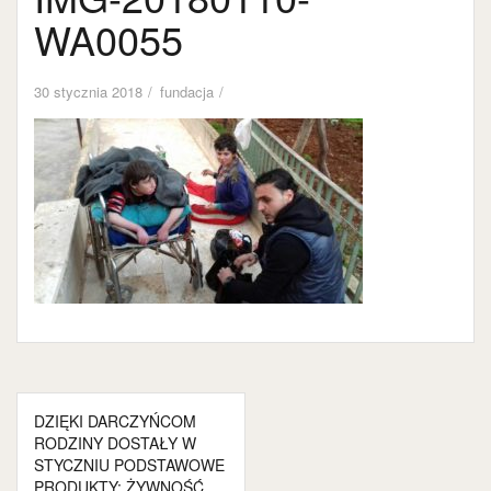
WA0055
30 stycznia 2018
fundacja
Nawigacja
DZIĘKI DARCZYŃCOM
wpisu
RODZINY DOSTAŁY W
STYCZNIU PODSTAWOWE
PRODUKTY: ŻYWNOŚĆ,