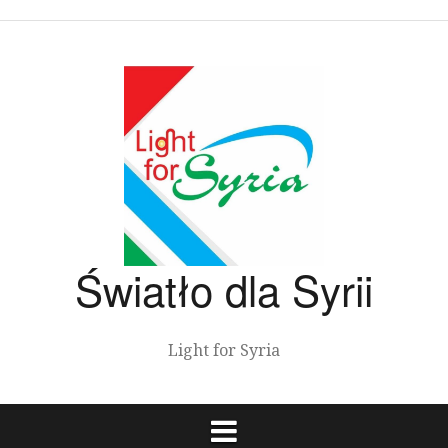
Przeskocz
do
treści
Światło dla Syrii
Light for Syria