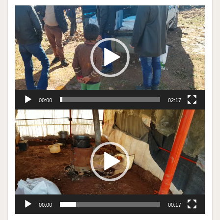
Odtwarzacz
video
00:00
02:17
Odtwarzacz
video
00:00
00:17