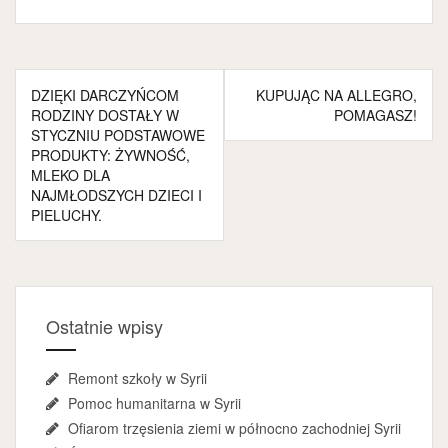
Nawigacja
DZIĘKI DARCZYŃCOM
KUPUJĄC NA ALLEGRO,
wpisu
RODZINY DOSTAŁY W
POMAGASZ!
STYCZNIU PODSTAWOWE
PRODUKTY: ŻYWNOŚĆ,
MLEKO DLA
NAJMŁODSZYCH DZIECI I
PIELUCHY.
Ostatnie wpisy
Remont szkoły w Syrii
Pomoc humanitarna w Syrii
Ofiarom trzęsienia ziemi w północno zachodniej Syrii