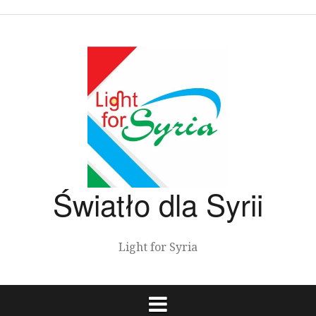
Przeskocz
do
treści
Światło dla Syrii
Light for Syria