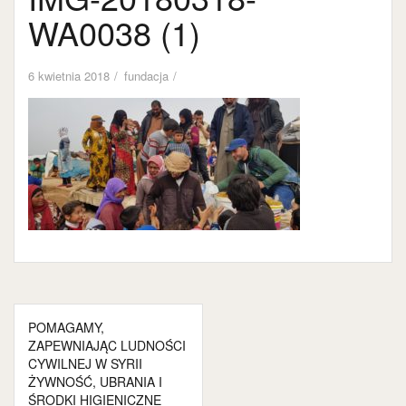
WA0038 (1)
6 kwietnia 2018
fundacja
Nawigacja
POMAGAMY,
wpisu
ZAPEWNIAJĄC LUDNOŚCI
CYWILNEJ W SYRII
ŻYWNOŚĆ, UBRANIA I
ŚRODKI HIGIENICZNE