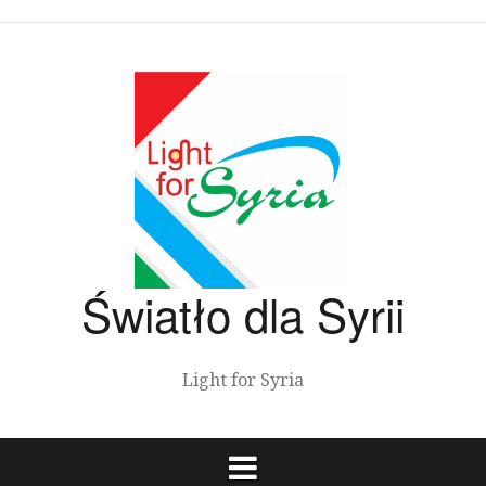
Przeskocz
do
treści
Światło dla Syrii
Light for Syria