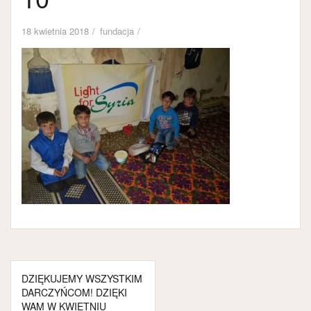
18 kwietnia 2018
fundacja
Nawigacja
DZIĘKUJEMY WSZYSTKIM
wpisu
DARCZYŃCOM! DZIĘKI
WAM W KWIETNIU