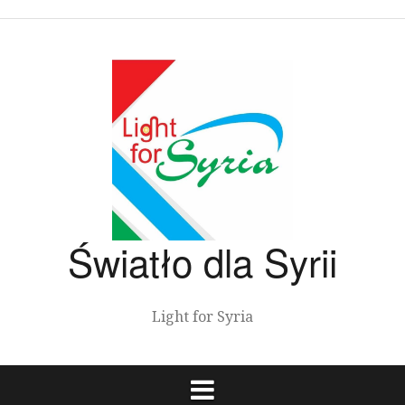
Przeskocz
do
treści
Światło dla Syrii
Light for Syria