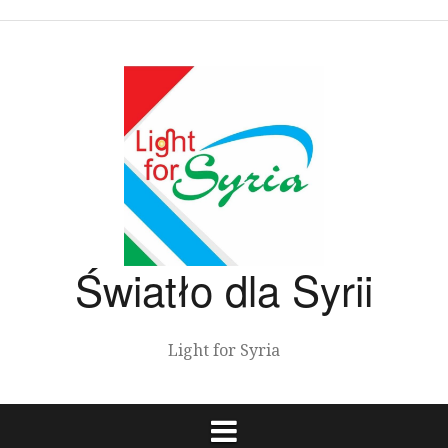
Przeskocz
do
treści
Światło dla Syrii
Light for Syria