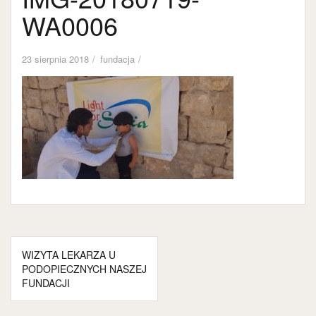
WA0006
23 sierpnia 2018
fundacja
Nawigacja
WIZYTA LEKARZA U
wpisu
PODOPIECZNYCH NASZEJ
FUNDACJI