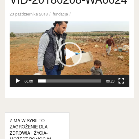
23 października 2018
fundacja
Odtwarzacz
video
00:00
00:23
Nawigacja
ZIMA W SYRII TO
wpisu
ZAGROŻENIE DLA
ZDROWIA I ŻYCIA-