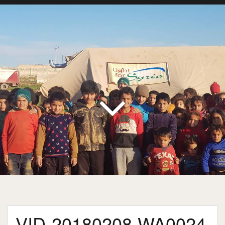
VID-20180208-WA0024