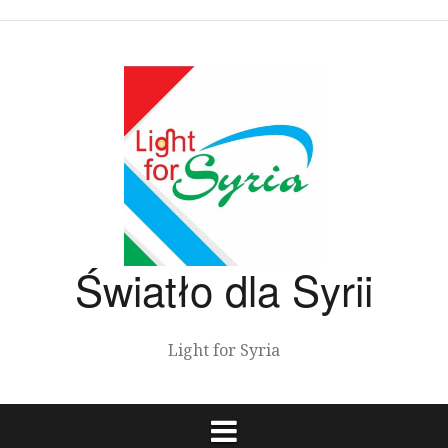
Przeskocz
do
treści
Światło dla Syrii
Light for Syria