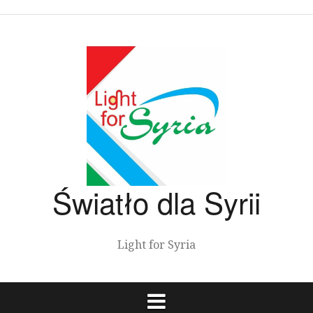
Przeskocz
do
treści
Światło dla Syrii
Light for Syria