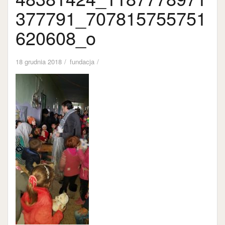
377791_707815755751
620608_o
18 grudnia 2018
fundacja