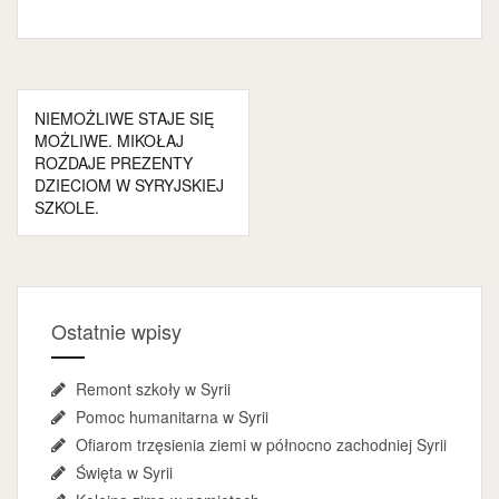
Nawigacja
NIEMOŻLIWE STAJE SIĘ
wpisu
MOŻLIWE. MIKOŁAJ
ROZDAJE PREZENTY
DZIECIOM W SYRYJSKIEJ
SZKOLE.
Ostatnie wpisy
Remont szkoły w Syrii
Pomoc humanitarna w Syrii
Ofiarom trzęsienia ziemi w północno zachodniej Syrii
Święta w Syrii