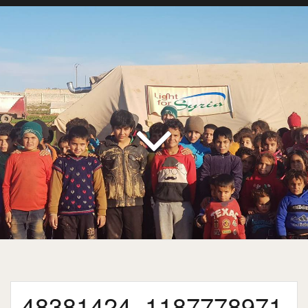
48381424_1187778971