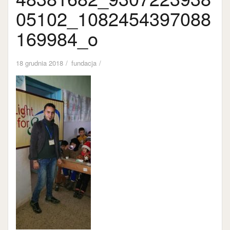
05102_1082454397088
169984_o
18 grudnia 2018
fundacja