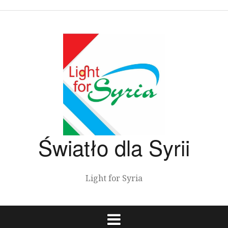
Przeskocz
do
treści
Światło dla Syrii
Light for Syria