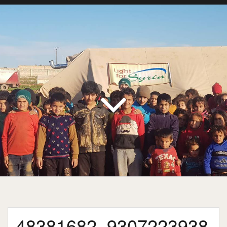
48381682_9307223938