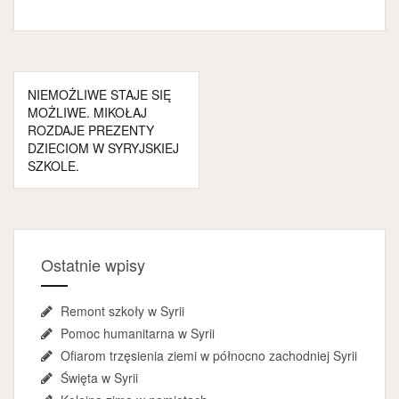
Nawigacja
NIEMOŻLIWE STAJE SIĘ
wpisu
MOŻLIWE. MIKOŁAJ
ROZDAJE PREZENTY
DZIECIOM W SYRYJSKIEJ
SZKOLE.
Ostatnie wpisy
Remont szkoły w Syrii
Pomoc humanitarna w Syrii
Ofiarom trzęsienia ziemi w północno zachodniej Syrii
Święta w Syrii