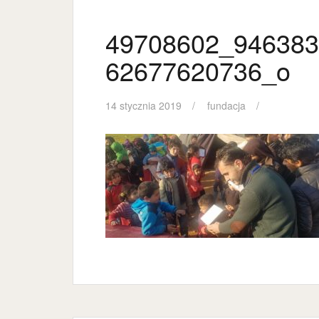
49708602_946383
62677620736_o
14 stycznia 2019
fundacja