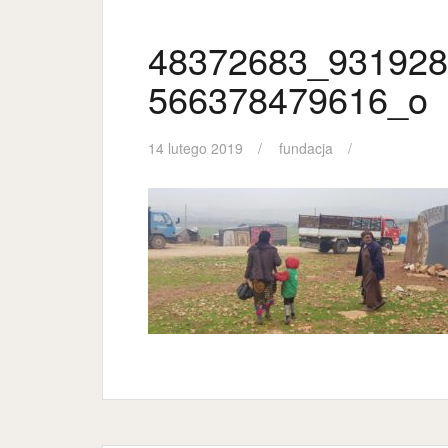
48372683_931928
566378479616_o
14 lutego 2019
fundacja