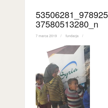
53506281_978925
37580513280_n
7 marca 2019
fundacja