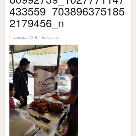
433559_703896375185
2179456_n
4 czerwca 2019
fundacja