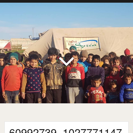
60992739_1027771147