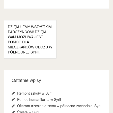
Nawigacja
DZIĘKUJEMY WSZYSTKIM
wpisu
DARCZYŃCOM! DZIĘKI
WAM MOŻLIWA JEST
POMOC DLA
MIESZKAŃCÓW OBOZU W
PÓŁNOCNEJ SYRII.
Ostatnie wpisy
Remont szkoły w Syrii
Pomoc humanitarna w Syrii
Ofiarom trzęsienia ziemi w północno zachodniej Syrii
Święta w Syrii