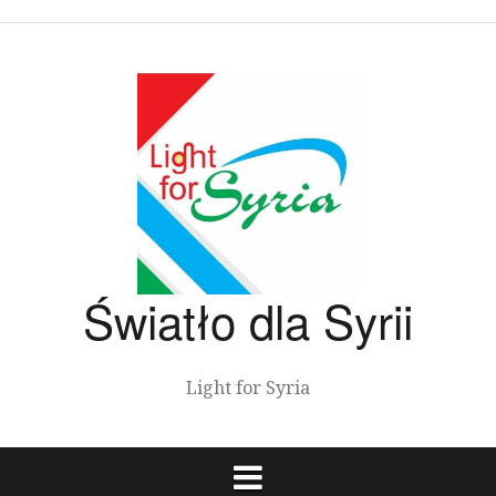
Przeskocz
do
treści
Światło dla Syrii
Light for Syria