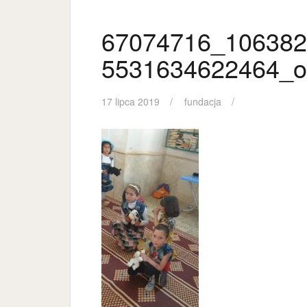
67074716_106382
5531634622464_o
17 lipca 2019
fundacja