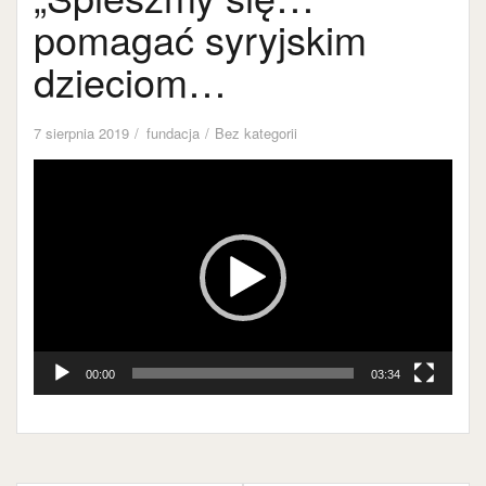
pomagać syryjskim
dzieciom…
7 sierpnia 2019
fundacja
Bez kategorii
Odtwarzacz
video
00:00
03:34