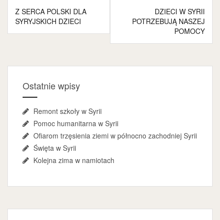
Nawigacja
Z SERCA POLSKI DLA
DZIECI W SYRII
wpisu
SYRYJSKICH DZIECI
POTRZEBUJĄ NASZEJ
POMOCY
Ostatnie wpisy
Remont szkoły w Syrii
Pomoc humanitarna w Syrii
Ofiarom trzęsienia ziemi w północno zachodniej Syrii
Święta w Syrii
Kolejna zima w namiotach