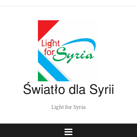
Przeskocz
do
treści
Światło dla Syrii
Light for Syria