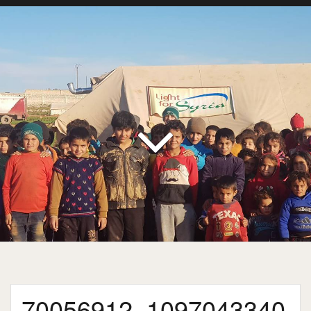
70056912_1097043340