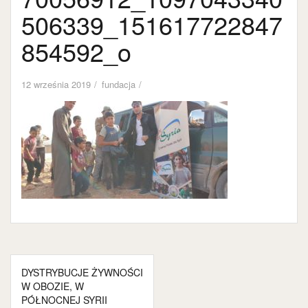
506339_151617722847
854592_o
12 września 2019
fundacja
Nawigacja
DYSTRYBUCJE ŻYWNOŚCI
wpisu
W OBOZIE, W
PÓŁNOCNEJ SYRII