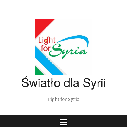
Przeskocz
do
treści
Światło dla Syrii
Light for Syria