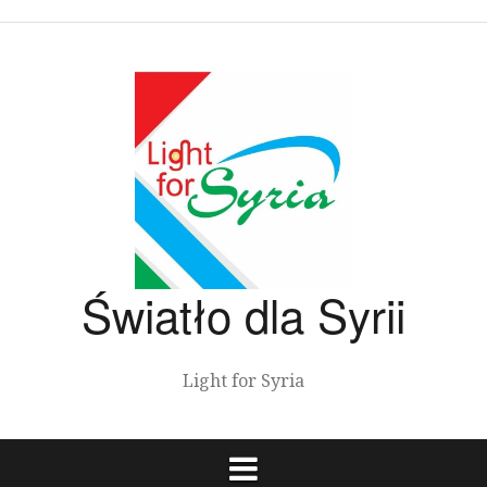
Przeskocz
do
treści
Światło dla Syrii
Light for Syria