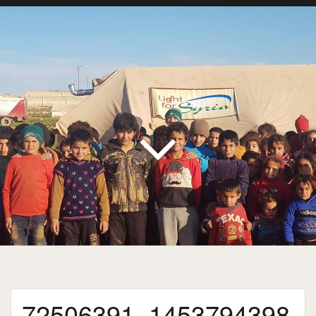
72506391_1453794398