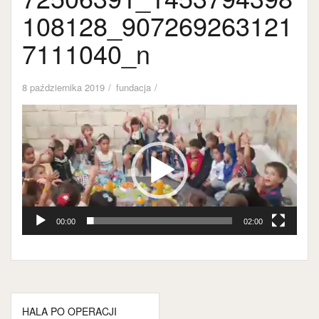
108128_907269263121
7111040_n
8 października 2019
fundacja
Odtwarzacz
video
00:00
02:00
Nawigacja
HALA PO OPERACJI