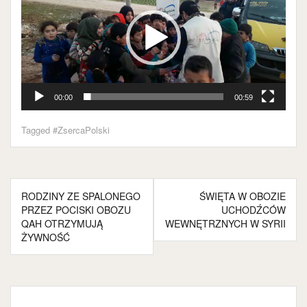
00:00
00:59
Tagged
#ZsercaPolski
Nawigacja
RODZINY ZE SPALONEGO
ŚWIĘTA W OBOZIE
wpisu
PRZEZ POCISKI OBOZU
UCHODŹCÓW
QAH OTRZYMUJĄ
WEWNĘTRZNYCH W SYRII
ŻYWNOŚĆ