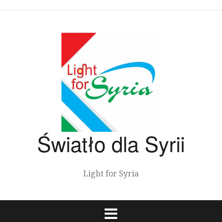
Przeskocz
do
treści
Światło dla Syrii
Light for Syria