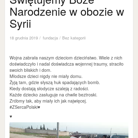
Narodzenie w obozie w
Syrii
18 grudnia 2019
fundacja
Bez kategorii
Wojna zabrała naszym dzieciom dzieciństwo. Wiele z nich
doświadczyło i nadal doświadcza wojennej traumy, straciło
swoich bliskich i dom.
Młodsze dzieci nigdy nie miały domu.
Żyją tam, gdzie słyszą huk spadających bomb.
Kiedy dostają słodycze szaleją z radości.
Każde dziecko zasługuje na chwile beztroski.
Zróbmy tak, aby miały ich jak najwięcej.
#ZSercaPolski♥️
♥
Odtwarzacz
video