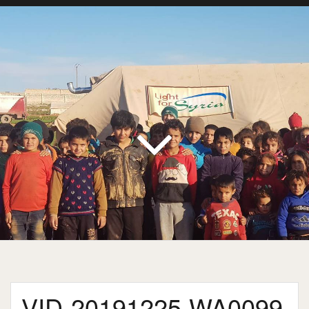
VID-20191225-WA0099