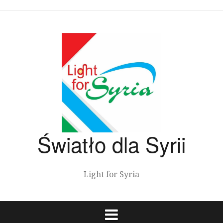
Przeskocz
do
treści
Światło dla Syrii
Light for Syria