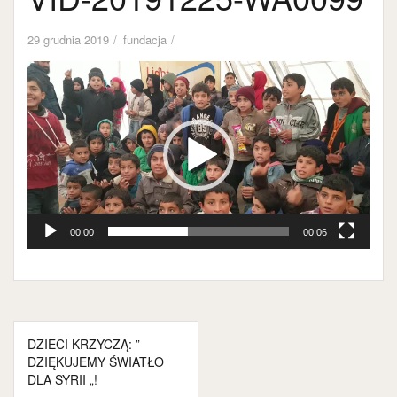
29 grudnia 2019
fundacja
Odtwarzacz
video
00:00
00:06
Nawigacja
DZIECI KRZYCZĄ: ”
wpisu
DZIĘKUJEMY ŚWIATŁO
DLA SYRII „!