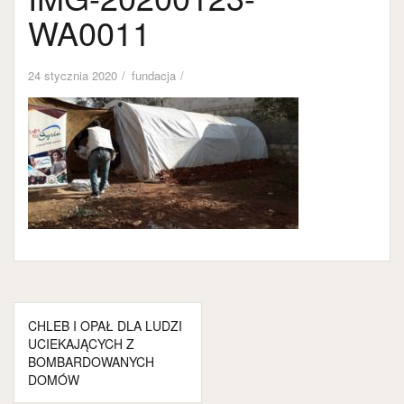
WA0011
24 stycznia 2020
fundacja
Nawigacja
CHLEB I OPAŁ DLA LUDZI
wpisu
UCIEKAJĄCYCH Z
BOMBARDOWANYCH
DOMÓW