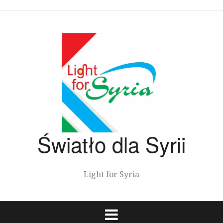
Przeskocz
do
treści
Światło dla Syrii
Light for Syria