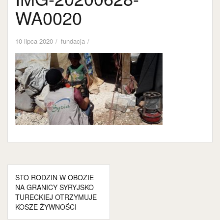
WA0020
10 lipca 2020
fundacja
Nawigacja
STO RODZIN W OBOZIE
wpisu
NA GRANICY SYRYJSKO
TURECKIEJ OTRZYMUJE
KOSZE ŻYWNOŚCI