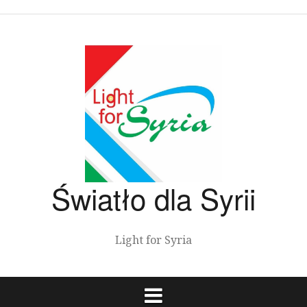
Przeskocz
do
treści
Światło dla Syrii
Light for Syria