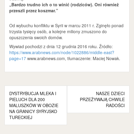
„Bardzo trudno ich o to winić (rodziców). Oni również
przeszli przez koszmar.”
Od wybuchu konfliktu w Syrii w marcu 2011 r. Zginęło ponad
trzysta tysięcy osób, a kolejne miliony zmuszono do
opuszczenia swoich domów.
Wywiad pochodzi z dnia 12 grudnia 2016 roku. Źródło:
https://www.arabnews.com/node/1022886/middle-east?
page=17
www.arabnews.com, tłumaczenie: Maciej Nowak.
Nawigacja
DYSTRYBUCJA MLEKA I
NASZE DZIECI
wpisu
PIELUCH DLA 200
PRZEŻYWAJĄ CHWILE
MALUSZKÓW W OBOZIE
RADOŚCI
NA GRANICY SYRYJSKO
TURECKIEJ