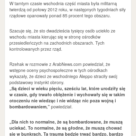
W tamtym czasie wschodnia część miasta była militarną
twierdzą od połowy 2012 roku, w następnych tygodniach siły
rządowe opanowały ponad 85 procent tego obszaru.
Szacuje się, że sto dwadzieścia tysięcy osób uciekło ze
wschodu miasta kierując się w stronę ośrodków
przesiedleńczych na zachodnich obszarach. Tych
kontrolowanych przez rząd.
Rzehak w rozmowie z ArabNews.com powiedział, że
wstępne oceny psychospołeczne w tych ośrodkach
wykazały, że dzieci ze wschodniego Aleppo straciły swój
podstawowy instynkt obrony.
„Są dzieci w wieku pięciu, sześciu lat, które urodziły się
w czasie, gdy trwało oblężenie i wychowały się w takim
otoczeniu nie wiedząc i nie widząc nic poza wojną i
bombardowaniem,”
powiedział.
„Dla nich to normalne, że są bombardowane, że muszą
uciekać. To normalne, że są głodne, że muszą chować
się w bunkrach. Ta trauma będzie trwać bardzo, bardzo