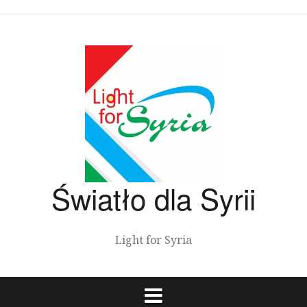
Przeskocz
do
treści
Światło dla Syrii
Light for Syria