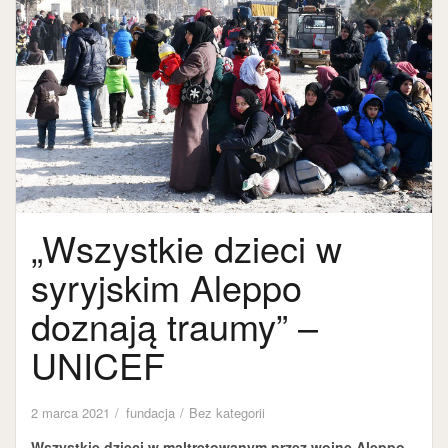
„Wszystkie dzieci w
syryjskim Aleppo
doznają traumy” –
UNICEF
2 marca 2021
fundacja
Bez kategorii
Wszystkie dzieci w maltretowanym przez wojnę Aleppo