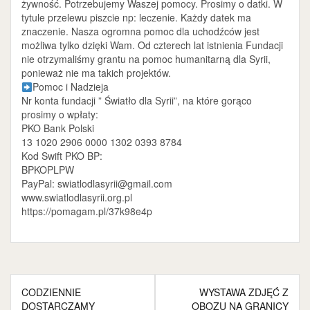
żywność. Potrzebujemy Waszej pomocy. Prosimy o datki. W
tytule przelewu piszcie np: leczenie. Każdy datek ma
znaczenie. Nasza ogromna pomoc dla uchodźców jest
możliwa tylko dzięki Wam. Od czterech lat istnienia Fundacji
nie otrzymaliśmy grantu na pomoc humanitarną dla Syrii,
ponieważ nie ma takich projektów.
Pomoc i Nadzieja
Nr konta fundacji ” Światło dla Syrii”, na które gorąco
prosimy o wpłaty:
PKO Bank Polski
13 1020 2906 0000 1302 0393 8784
Kod Swift PKO BP:
BPKOPLPW
PayPal: swiatlodlasyrii@gmail.com
www.swiatlodlasyrii.org.pl
https://pomagam.pl/37k98e4p
Nawigacja
CODZIENNIE
WYSTAWA ZDJĘĆ Z
wpisu
DOSTARCZAMY
OBOZU NA GRANICY