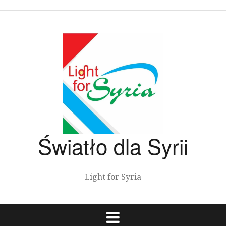
Przeskocz
do
treści
Światło dla Syrii
Light for Syria