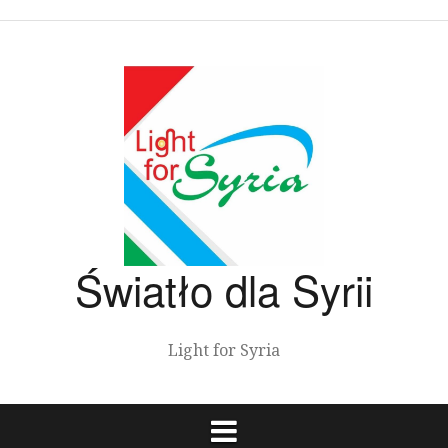
Przeskocz
do
treści
Światło dla Syrii
Light for Syria