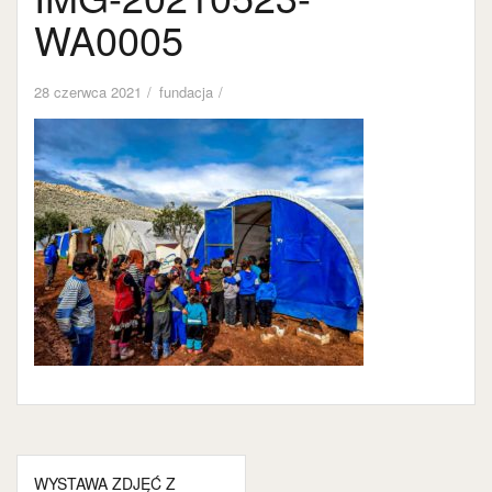
WA0005
28 czerwca 2021
fundacja
Nawigacja
WYSTAWA ZDJĘĆ Z