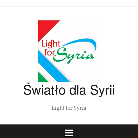
Przeskocz
do
treści
Światło dla Syrii
Light for Syria