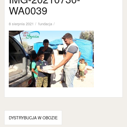
WA0039
8 sierpnia 2021
fundacja
Nawigacja
DYSTRYBUCJA W OBOZIE
wpisu