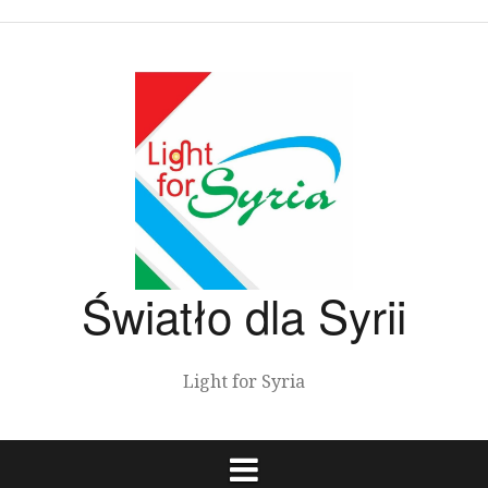
Przeskocz
do
treści
Światło dla Syrii
Light for Syria