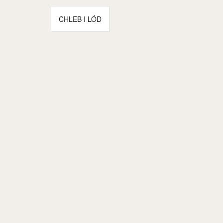
Nawigacja
CHLEB I LÓD
wpisu