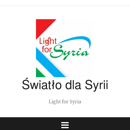
Przeskocz
do
treści
Światło dla Syrii
Light for Syria