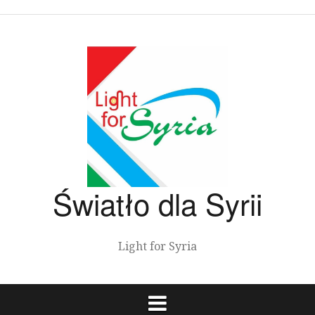
Przeskocz
do
treści
Światło dla Syrii
Light for Syria