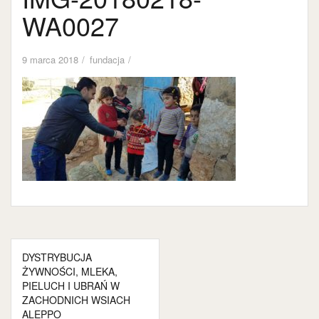
WA0027
9 marca 2018
fundacja
Nawigacja
DYSTRYBUCJA
wpisu
ŻYWNOŚCI, MLEKA,
PIELUCH I UBRAŃ W
ZACHODNICH WSIACH
ALEPPO