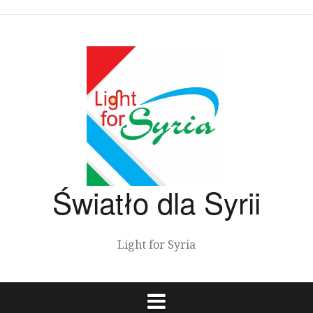
Przeskocz
do
treści
Światło dla Syrii
Light for Syria