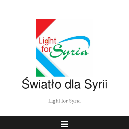
Przeskocz
do
treści
Światło dla Syrii
Light for Syria