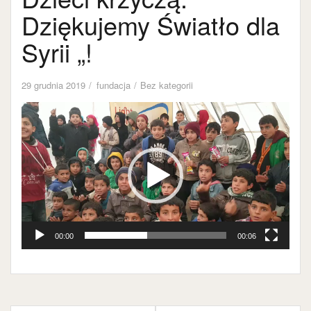
Dziękujemy Światło dla
Syrii „!
29 grudnia 2019
fundacja
Bez kategorii
Odtwarzacz
video
00:00
00:06