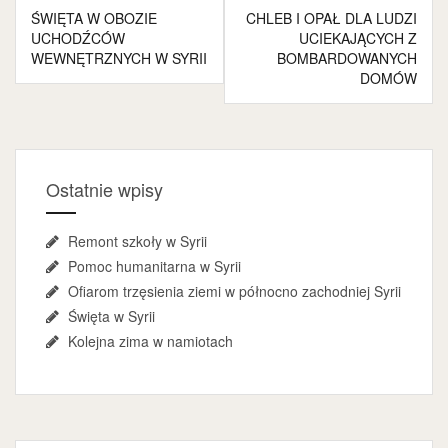
Nawigacja
ŚWIĘTA W OBOZIE
CHLEB I OPAŁ DLA LUDZI
wpisu
UCHODŹCÓW
UCIEKAJĄCYCH Z
WEWNĘTRZNYCH W SYRII
BOMBARDOWANYCH
DOMÓW
Ostatnie wpisy
Remont szkoły w Syrii
Pomoc humanitarna w Syrii
Ofiarom trzęsienia ziemi w północno zachodniej Syrii
Święta w Syrii
Kolejna zima w namiotach